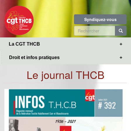
Toggle
Aller
navigation
au
contenu
Syndiquez-vous
principal
Formulaire
de
R
La CGT THCB
recherche
Droit et infos pratiques
Le journal THCB