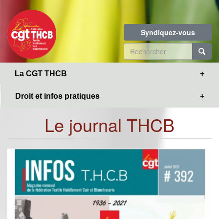
Toggle
Aller
navigation
au
contenu
Syndiquez-vous
principal
Formulaire
de
R
La CGT THCB
recherche
Droit et infos pratiques
Le journal THCB