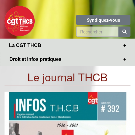
Toggle
Aller
navigation
au
contenu
Syndiquez-vous
principal
Formulaire
de
R
La CGT THCB
recherche
Droit et infos pratiques
Le journal THCB