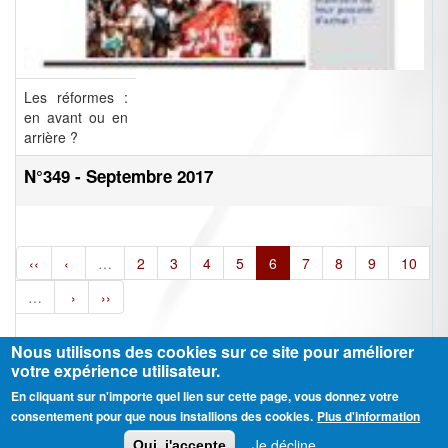
Les réformes :
en avant ou en
arrière ?
N°349 - Septembre 2017
‹‹
‹
…
2
3
4
5
6
7
8
9
10
…
›
››
Nous utilisons des cookies sur ce site pour améliorer
votre expérience utilisateur.
En cliquant sur n'importe quel lien sur cette page, vous donnez votre
Ⓒ CGT Fédération THCB - Tous les droits réservés -
Mentions légales
consentement pour que nous installions des cookies.
Plus d'information
Contactez-nous
Je décline
Oui, j'accepte