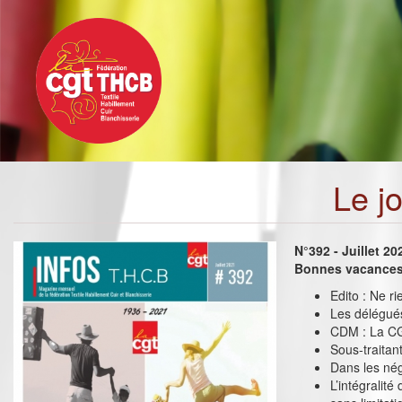
Toggle
Aller
navigation
au
contenu
principal
Le j
N°392 - Juillet 20
Bonnes vacances 
Edito : Ne r
Les délégué
CDM : La CG
Sous-traitant
Dans les nég
L’intégralit