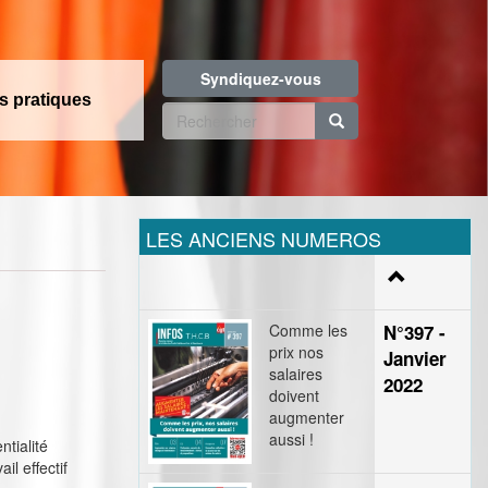
Syndiquez-vous
os pratiques
Formulaire
de
Rechercher
recherche
LES ANCIENS NUMEROS
Comme les
N°397 -
prix nos
Janvier
salaires
2022
doivent
augmenter
aussi !
ntialité
l effectif