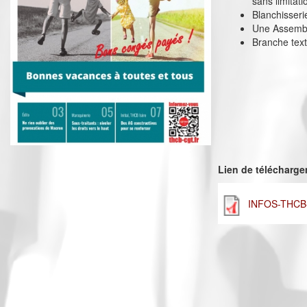
sans limitati
Blanchisseri
Une Assemblé
Branche text
Lien de télécharg
INFOS-THCB-