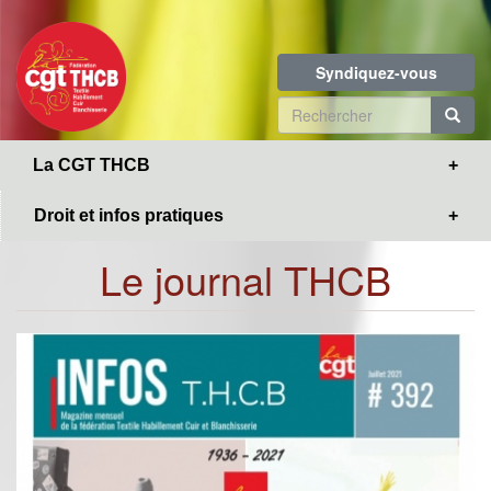
Toggle
Aller
navigation
au
contenu
Syndiquez-vous
principal
Formulaire
de
R
La CGT THCB
recherche
Droit et infos pratiques
Le journal THCB