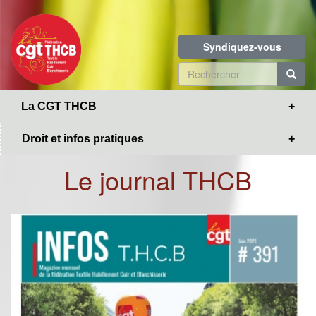
Toggle
Aller
navigation
au
contenu
Syndiquez-vous
principal
Formulaire
de
R
La CGT THCB
recherche
Droit et infos pratiques
Le journal THCB