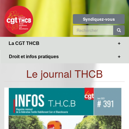
Toggle
Aller
navigation
au
contenu
Syndiquez-vous
principal
Formulaire
de
R
La CGT THCB
recherche
Droit et infos pratiques
Le journal THCB