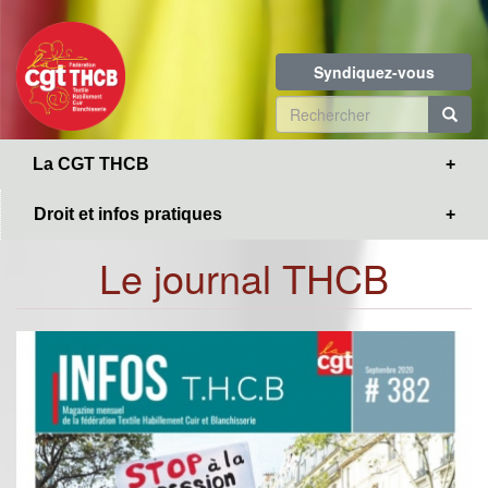
Toggle
Aller
navigation
au
contenu
Syndiquez-vous
principal
Formulaire
de
R
La CGT THCB
recherche
Droit et infos pratiques
Le journal THCB