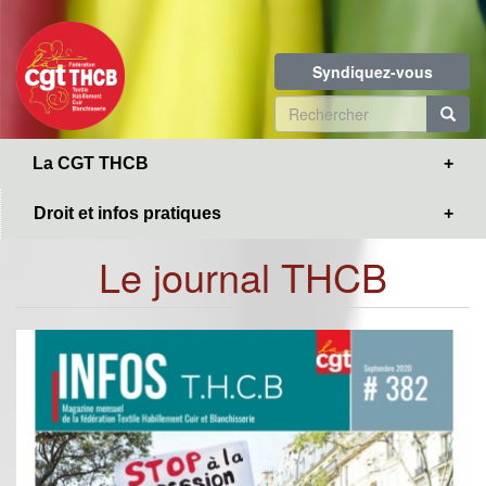
Toggle
Aller
navigation
au
contenu
Syndiquez-vous
principal
Formulaire
de
R
La CGT THCB
recherche
Droit et infos pratiques
Le journal THCB