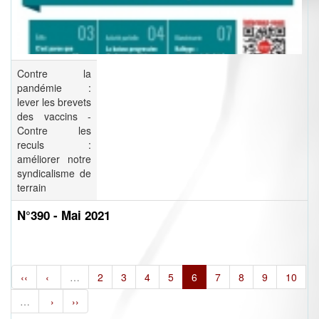
Contre la
pandémie :
lever les brevets
des vaccins -
Contre les
reculs :
améliorer notre
syndicalisme de
terrain
N°390 - Mai 2021
‹‹
‹
…
2
3
4
5
6
7
8
9
10
…
›
››