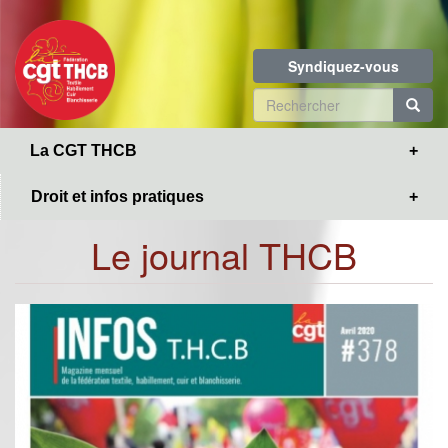
Toggle
Aller
navigation
au
contenu
Syndiquez-vous
principal
Formulaire
de
R
La CGT THCB
recherche
Droit et infos pratiques
Le journal THCB