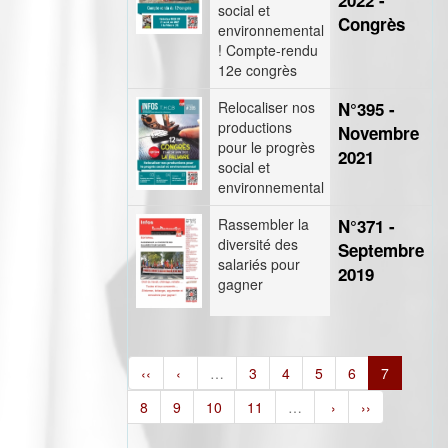
2022 -
social et
Congrès
environnemental
! Compte-rendu
12e congrès
Relocaliser nos
N°395 -
productions
Novembre
pour le progrès
2021
social et
environnemental
Rassembler la
N°371 -
diversité des
Septembre
salariés pour
2019
gagner
‹‹
‹
…
3
4
5
6
7
8
9
10
11
…
›
››