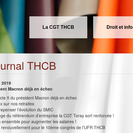
La CGT THCB
Droit et inf
ournal THCB
e 2019
ident Macron déjà en échec
L’acte II du président Macron déjà en échec
x sur nos retraites
repenser l’évolution du SMIC
ège du référendum d’entreprise la CGT Toray sort renforcée !
s ensemble pour augmenter les salaires !
et renouvellement pour le 10ème congrès de l’UFR THCB