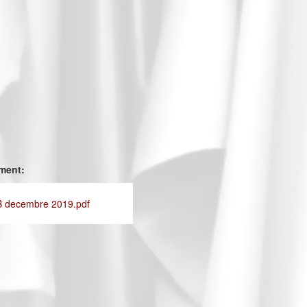
ement:
B decembre 2019.pdf