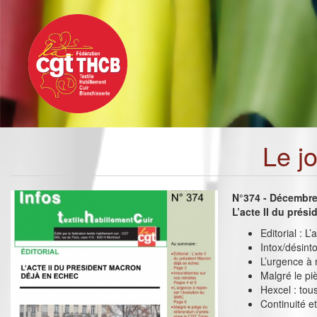
Toggle
Aller
navigation
au
contenu
principal
Le j
N°374 - Décembr
L’acte II du prés
Editorial : 
Intox/désinto
L’urgence à 
Malgré le pi
Hexcel : tou
Continuité 