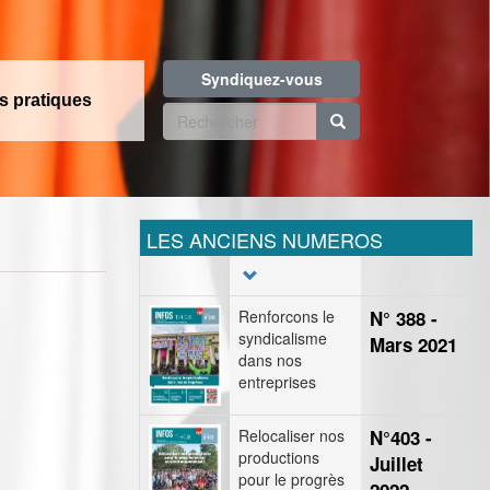
Syndiquez-vous
os pratiques
Formulaire
de
Rechercher
recherche
LES ANCIENS NUMEROS
Renforcons le
N° 388 -
syndicalisme
Mars 2021
dans nos
entreprises
Relocaliser nos
N°403 -
productions
Juillet
pour le progrès