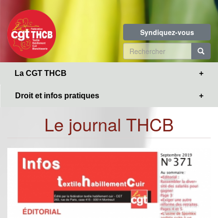
Toggle
Aller
navigation
au
contenu
Syndiquez-vous
principal
Formulaire
de
R
La CGT THCB
recherche
Droit et infos pratiques
Le journal THCB