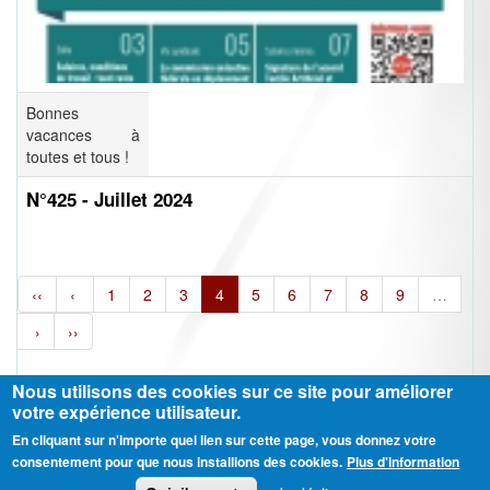
Bonnes
vacances à
toutes et tous !
N°425 - Juillet 2024
‹‹
‹
1
2
3
4
5
6
7
8
9
…
›
››
Nous utilisons des cookies sur ce site pour améliorer
votre expérience utilisateur.
En cliquant sur n'importe quel lien sur cette page, vous donnez votre
Ⓒ CGT Fédération THCB - Tous les droits réservés -
Mentions légales
consentement pour que nous installions des cookies.
Plus d'information
Contactez-nous