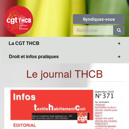
Toggle
Aller
navigation
au
contenu
Syndiquez-vous
principal
Formulaire
de
R
La CGT THCB
recherche
Droit et infos pratiques
Le journal THCB