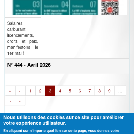
Salaires,
carburant,
licenciements,
droits et paix,
manifestons le
1er mai !
N° 444 - Avril 2026
‹‹
‹
1
2
3
4
5
6
7
8
9
…
›
››
Nous utilisons des cookies sur ce site pour améliorer
votre expérience utilisateur.
En cliquant sur n'importe quel lien sur cette page, vous donnez votre