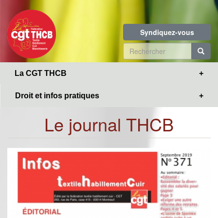
Toggle
Aller
navigation
au
contenu
Syndiquez-vous
principal
Formulaire
de
R
La CGT THCB
recherche
Droit et infos pratiques
Le journal THCB