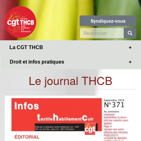
Toggle
Aller
navigation
au
contenu
Syndiquez-vous
principal
Formulaire
de
R
La CGT THCB
recherche
Droit et infos pratiques
Le journal THCB