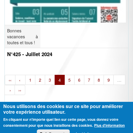
Bonnes
vacances à
toutes et tous !
N°425 - Juillet 2024
‹‹
‹
1
2
3
4
5
6
7
8
9
…
›
››
Nous utilisons des cookies sur ce site pour améliorer
votre expérience utilisateur.
En cliquant sur n'importe quel lien sur cette page, vous donnez votre
Ⓒ CGT Fédération THCB - Tous les droits réservés -
Mentions légales
consentement pour que nous installions des cookies.
Plus d'information
Contactez-nous