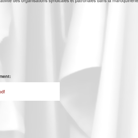
ativité des organisations syndicales et patronales dans la maroquineri
ement:
pdf