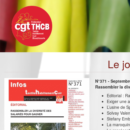
Toggle
Aller
navigation
au
contenu
principal
Le j
N°371 - Septembr
Rassembler la div
Editorial : 
Exiger une a
L’usine de S
Solvay Vale
Stefany Emba
La maroquin