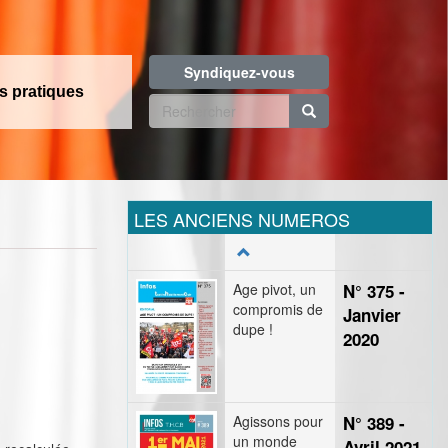
Syndiquez-vous
os pratiques
Formulaire
de
Rechercher
recherche
LES ANCIENS NUMEROS
Age pivot, un
N° 375 -
compromis de
Janvier
dupe !
2020
Agissons pour
N° 389 -
un monde
Avril 2021