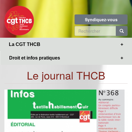
Toggle
Aller
navigation
au
contenu
Syndiquez-vous
principal
Formulaire
de
R
La CGT THCB
recherche
Droit et infos pratiques
Le journal THCB