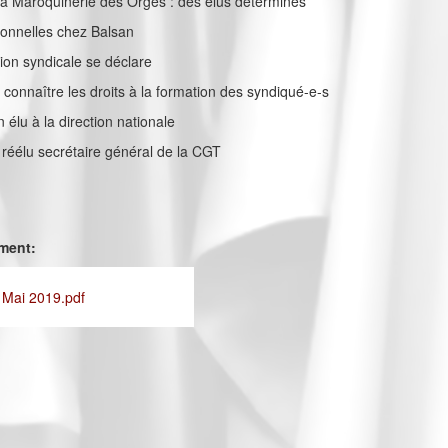
la Maroquinerie des Orges : des élus déterminés
sionnelles chez Balsan
ation syndicale se déclare
e connaître les droits à la formation des syndiqué-e-s
élu à la direction nationale
z réélu secrétaire général de la CGT
ement:
 Mai 2019.pdf