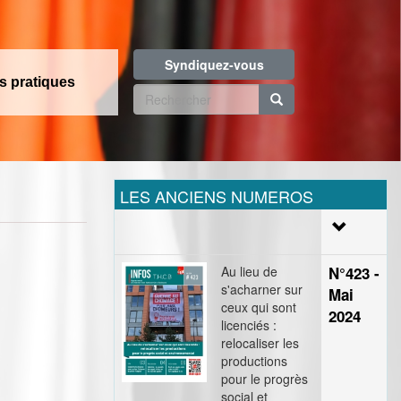
Syndiquez-vous
os pratiques
Formulaire
de
Rechercher
recherche
LES ANCIENS NUMEROS
Au lieu de
N°423 -
s'acharner sur
Mai
ceux qui sont
2024
licenciés :
relocaliser les
productions
pour le progrès
social et