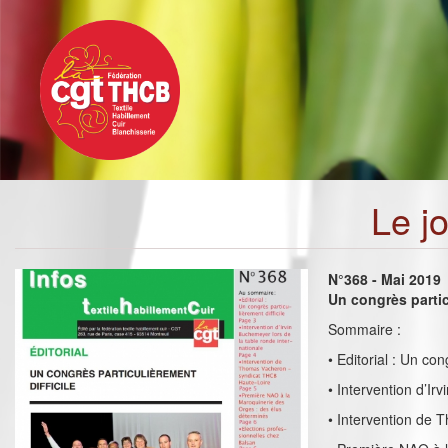
Toggle
Aller
navigation
au
contenu
principal
Le j
N°368 - Mai 2019
Un congrès partic
Sommaire :
• Editorial : Un con
• Intervention d’Ir
• Intervention de