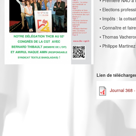
• Première NAO à 
• Elections profes
• Impôts : la cotis
• Connaître et fair
• Thomas Vacheron 
• Philippe Martine
Lien de télécharg
Journal 368 -