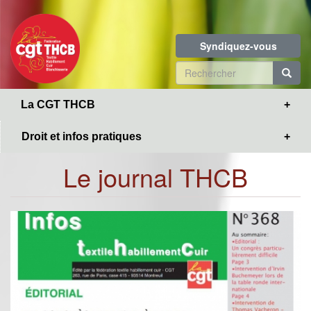
Toggle
Aller
navigation
au
contenu
Syndiquez-vous
principal
Formulaire
de
R
La CGT THCB
recherche
Droit et infos pratiques
Le journal THCB