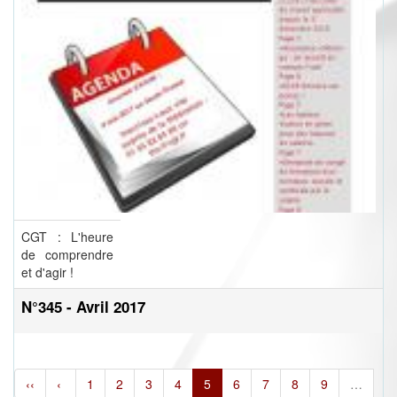
CGT : L'heure
de comprendre
et d'agir !
N°345 - Avril 2017
‹‹
‹
1
2
3
4
5
6
7
8
9
…