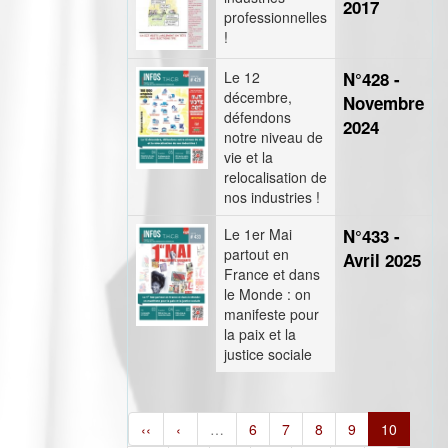
2017
professionnelles
!
Le 12
N°428 -
décembre,
Novembre
défendons
2024
notre niveau de
vie et la
relocalisation de
nos industries !
Le 1er Mai
N°433 -
partout en
Avril 2025
France et dans
le Monde : on
manifeste pour
la paix et la
justice sociale
‹‹
‹
…
6
7
8
9
10