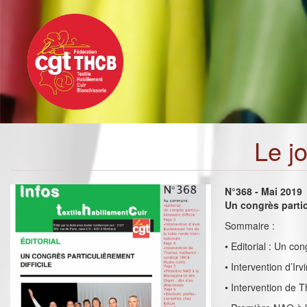
Toggle
Aller
navigation
au
contenu
principal
Le j
N°368 - Mai 2019
Un congrès partic
Sommaire :
• Editorial : Un con
• Intervention d’Ir
• Intervention de