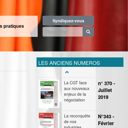
Syndiquez-vous
os pratiques
Formulaire
de
Rechercher
recherche
LES ANCIENS NUMEROS
La CGT face
n° 370 -
aux nouveaux
Juillet
enjeux de la
2019
négociation
La reconquête
N°343 -
de nos
Février
industries