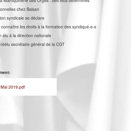
la Maroquinerie des Orges : des élus déterminés
sionnelles chez Balsan
ation syndicale se déclare
e connaître les droits à la formation des syndiqué-e-s
élu à la direction nationale
z réélu secrétaire général de la CGT
ement:
 Mai 2019.pdf