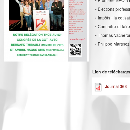
• Première NAO à 
• Elections profes
• Impôts : la cotis
• Connaître et fair
• Thomas Vacheron 
• Philippe Martine
Lien de télécharg
Journal 368 -