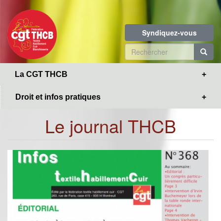
Toggle
Aller
navigation
au
contenu
Syndiquez-vous
principal
Formulaire
de
R
La CGT THCB
recherche
Droit et infos pratiques
Le journal THCB