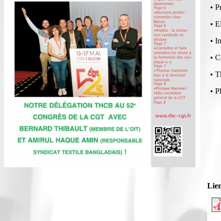
• P
• E
• I
• C
• T
• P
Lie