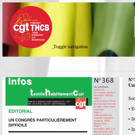
Aller au contenu principal
Toggle navigation
N°
Un 
Som
• E
• I
• I