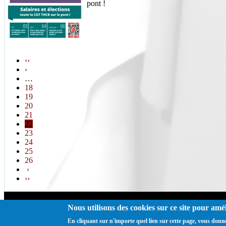
pont !
‹‹
‹
…
18
19
20
21
22
23
24
25
26
›
››
Nous utilisons des cookies sur ce site pour amél
Ⓒ CGT Fé
En cliquant sur n'importe quel lien sur cette page, vous donn