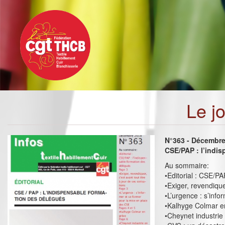
Toggle
Aller
navigation
au
contenu
principal
Le j
N°363 - Décembr
CSE/PAP : l’indi
Au sommaire:
•Editorial : CSE/PA
•Exiger, revendique
•L’urgence : s’inf
•Kalhyge Colmar e
•Cheynet industrie 