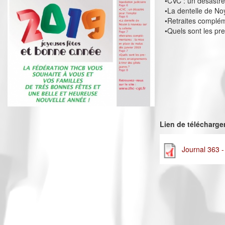
•CVC : un désastre
•La dentelle de No
•Retraites complém
•Quels sont les pr
Lien de télécharg
Journal 363 