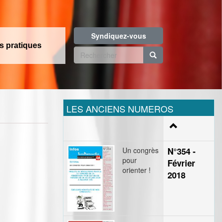
Syndiquez-vous
os pratiques
Formulaire
de
Rechercher
recherche
LES ANCIENS NUMEROS
Un congrès
N°354 -
pour
Février
orienter !
2018