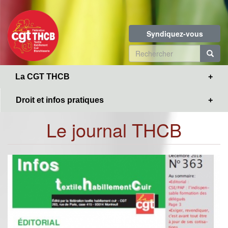
Toggle
Aller
navigation
au
contenu
Syndiquez-vous
principal
Formulaire
de
R
La CGT THCB
recherche
Droit et infos pratiques
Le journal THCB