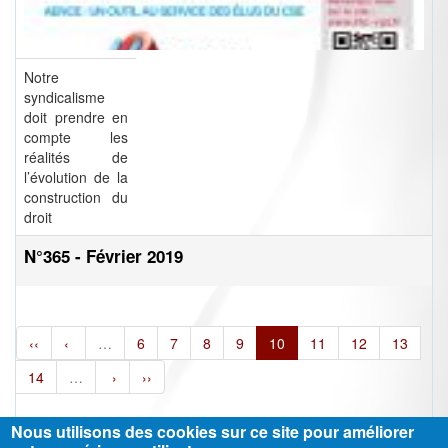
Notre
syndicalisme
doit prendre en
compte les
réalités de
l’évolution de la
construction du
droit
N°365 - Février 2019
‹‹
‹
…
6
7
8
9
10
11
12
13
14
…
›
››
Nous utilisons des cookies sur ce site pour améliorer