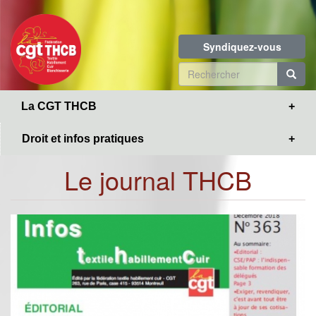
Toggle
Aller
navigation
au
contenu
Syndiquez-vous
principal
Formulaire
de
R
La CGT THCB
recherche
Droit et infos pratiques
Le journal THCB