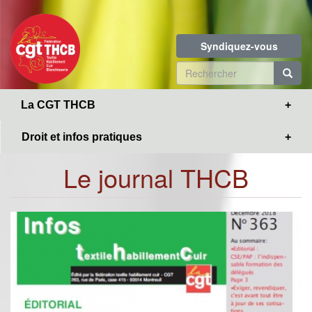
Toggle
Aller
navigation
au
contenu
Syndiquez-vous
principal
Formulaire
de
R
La CGT THCB
recherche
Droit et infos pratiques
Le journal THCB