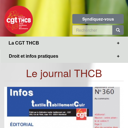
Toggle
Aller
navigation
au
contenu
Syndiquez-vous
principal
Formulaire
de
R
La CGT THCB
recherche
Droit et infos pratiques
Le journal THCB