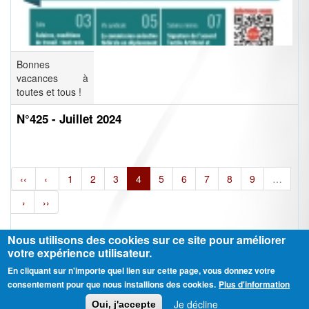
Bonnes
vacances à
toutes et tous !
N°425 - Juillet 2024
‹‹
‹
1
2
3
4
5
6
7
8
9
…
›
››
Nous utilisons des cookies sur ce site pour améliorer
votre expérience utilisateur.
En cliquant sur n'importe quel lien sur cette page, vous donnez votre
Ⓒ CGT Fédération THCB - Tous les droits réservés -
Mentions légales
consentement pour que nous installions des cookies.
Plus d'information
Contactez-nous
Je décline
Oui, j'accepte