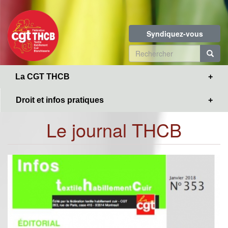
Toggle
Aller
navigation
au
contenu
Syndiquez-vous
principal
Formulaire
de
R
La CGT THCB
recherche
Droit et infos pratiques
Le journal THCB