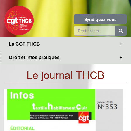
Toggle
Aller
navigation
au
contenu
Syndiquez-vous
principal
Formulaire
de
R
La CGT THCB
recherche
Droit et infos pratiques
Le journal THCB