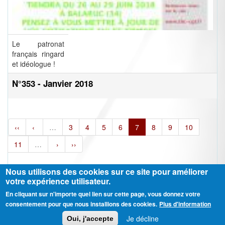
Le patronat
français ringard
et idéologue !
N°353 - Janvier 2018
‹‹
‹
…
3
4
5
6
7
8
9
10
11
…
›
››
Nous utilisons des cookies sur ce site pour améliorer
votre expérience utilisateur.
En cliquant sur n'importe quel lien sur cette page, vous donnez votre
Ⓒ CGT Fédération THCB - Tous les droits réservés -
Mentions légales
consentement pour que nous installions des cookies.
Plus d'information
Contactez-nous
Je décline
Oui, j'accepte