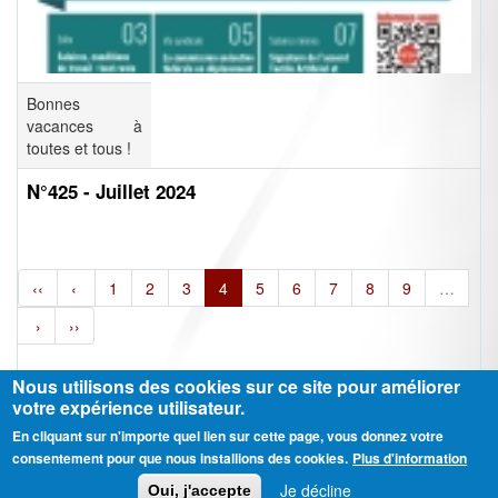
Bonnes
vacances à
toutes et tous !
N°425 - Juillet 2024
‹‹
‹
1
2
3
4
5
6
7
8
9
…
›
››
Nous utilisons des cookies sur ce site pour améliorer
votre expérience utilisateur.
En cliquant sur n'importe quel lien sur cette page, vous donnez votre
Ⓒ CGT Fédération THCB - Tous les droits réservés -
Mentions légales
consentement pour que nous installions des cookies.
Plus d'information
Contactez-nous
Je décline
Oui, j'accepte