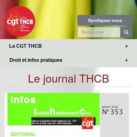
Toggle
Aller
navigation
au
contenu
Syndiquez-vous
principal
Formulaire
de
R
La CGT THCB
recherche
Droit et infos pratiques
Le journal THCB