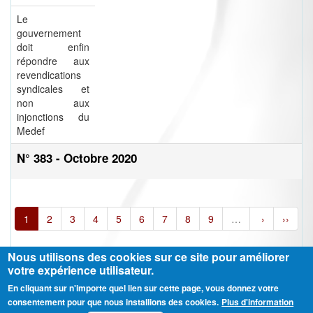
Le
gouvernement
doit enfin
répondre aux
revendications
syndicales et
non aux
injonctions du
Medef
N° 383 - Octobre 2020
1
2
3
4
5
6
7
8
9
…
›
››
Nous utilisons des cookies sur ce site pour améliorer
votre expérience utilisateur.
En cliquant sur n'importe quel lien sur cette page, vous donnez votre
Ⓒ CGT Fédération THCB - Tous les droits réservés -
Mentions légales
consentement pour que nous installions des cookies.
Plus d'information