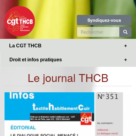
Toggle
Aller
navigation
au
contenu
Syndiquez-vous
principal
Formulaire
de
R
La CGT THCB
recherche
Droit et infos pratiques
Le journal THCB