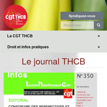
Toggle
Aller
navigation
au
contenu
Syndiquez-vous
principal
Formulaire
de
R
La CGT THCB
recherche
Droit et infos pratiques
Le journal THCB