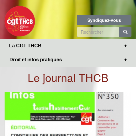
Toggle
Aller
navigation
au
contenu
Syndiquez-vous
principal
Formulaire
de
R
La CGT THCB
recherche
Droit et infos pratiques
Le journal THCB