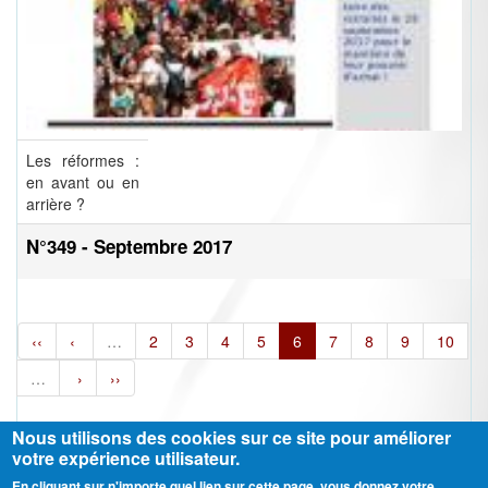
Les réformes :
en avant ou en
arrière ?
N°349 - Septembre 2017
‹‹
‹
…
2
3
4
5
6
7
8
9
10
…
›
››
Nous utilisons des cookies sur ce site pour améliorer
votre expérience utilisateur.
En cliquant sur n'importe quel lien sur cette page, vous donnez votre