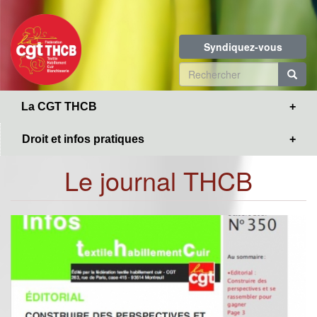
Toggle
Aller
navigation
au
contenu
Syndiquez-vous
principal
Formulaire
de
R
La CGT THCB
recherche
Droit et infos pratiques
Le journal THCB