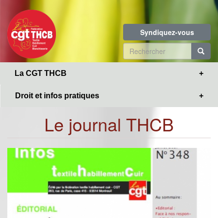
Toggle
Aller
navigation
au
contenu
Syndiquez-vous
principal
Formulaire
de
R
La CGT THCB
recherche
Droit et infos pratiques
Le journal THCB