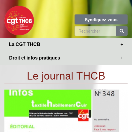
Toggle
Aller
navigation
au
contenu
Syndiquez-vous
principal
Formulaire
de
R
La CGT THCB
recherche
Droit et infos pratiques
Le journal THCB