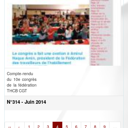
Compte-rendu
du 10e congrès
de la fédération
THCB CGT
N°314 - Juin 2014
‹‹
‹
1
2
3
4
5
6
7
8
9
…