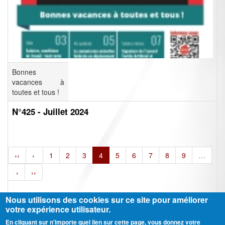
Bonnes
vacances à
toutes et tous !
N°425 - Juillet 2024
‹‹
‹
1
2
3
4
5
6
7
8
9
…
›
››
Nous utilisons des cookies sur ce site pour améliorer
votre expérience utilisateur.
En cliquant sur n'importe quel lien sur cette page, vous donnez votre