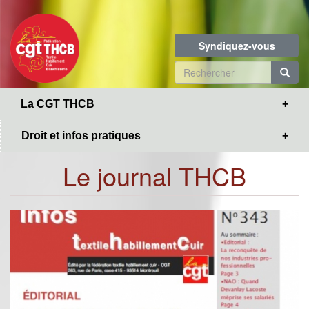
Toggle
Aller
navigation
au
contenu
Syndiquez-vous
principal
Formulaire
de
R
La CGT THCB
recherche
Droit et infos pratiques
Le journal THCB