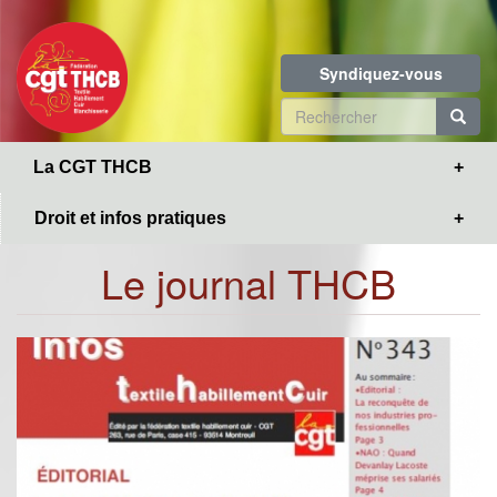
Toggle
Aller
navigation
au
contenu
Syndiquez-vous
principal
Formulaire
de
R
La CGT THCB
recherche
Droit et infos pratiques
Le journal THCB