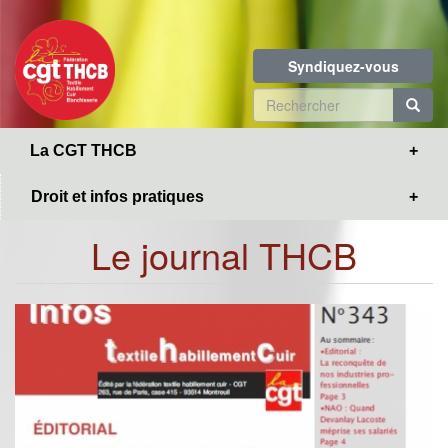
Toggle
Aller
navigation
au
contenu
Syndiquez-vous
principal
Formulaire
de
R
La CGT THCB
recherche
Droit et infos pratiques
Le journal THCB