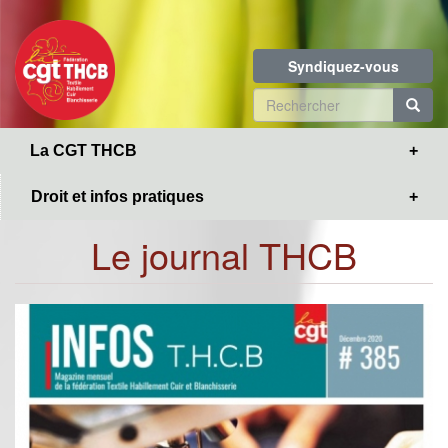
Toggle
Aller
navigation
au
contenu
Syndiquez-vous
principal
Formulaire
de
R
La CGT THCB
recherche
Droit et infos pratiques
Le journal THCB