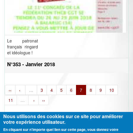
Le patronat
français ringard
et idéologue !
N°353 - Janvier 2018
‹‹
‹
…
3
4
5
6
7
8
9
10
11
…
›
››
Nous utilisons des cookies sur ce site pour améliorer
votre expérience utilisateur.
En cliquant sur n'importe quel lien sur cette page, vous donnez votre