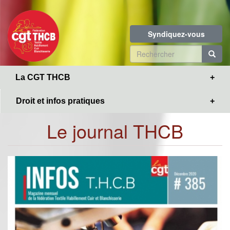
Toggle
Aller
navigation
au
contenu
Syndiquez-vous
principal
Formulaire
de
R
La CGT THCB
recherche
Droit et infos pratiques
Le journal THCB