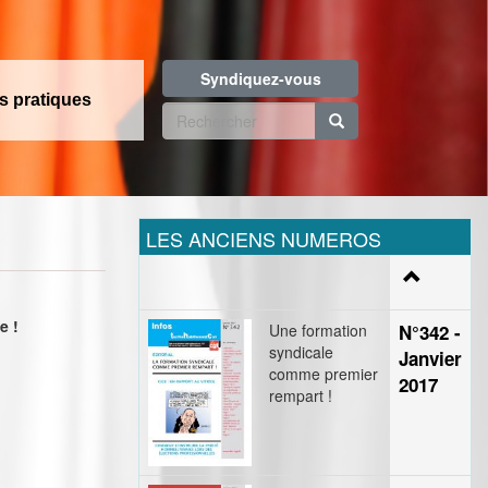
Syndiquez-vous
os pratiques
Formulaire
de
Rechercher
recherche
LES ANCIENS NUMEROS
e !
Une formation
N°342 -
syndicale
Janvier
comme premier
2017
rempart !