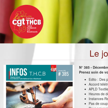
Toggle
Aller
navigation
au
contenu
principal
Le j
N° 385 - Décembr
Prenez soin de vo
Edito : Des p
Accord télétr
APLD Textile
Heures de dé
Instances Re
Pas de coup