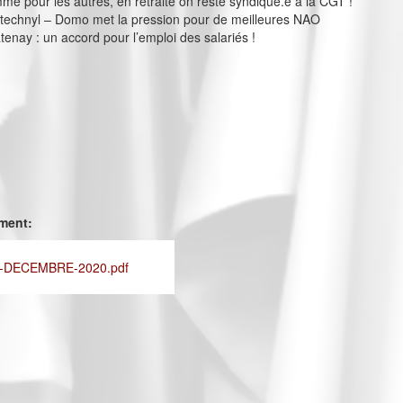
me pour les autres, en retraite on reste syndiqué.e à la CGT !
technyl – Domo met la pression pour de meilleures NAO
enay : un accord pour l’emploi des salariés !
ement:
-DECEMBRE-2020.pdf