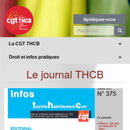
Toggle
Aller
navigation
au
contenu
Syndiquez-vous
principal
Formulaire
de
R
La CGT THCB
recherche
Droit et infos pratiques
Le journal THCB