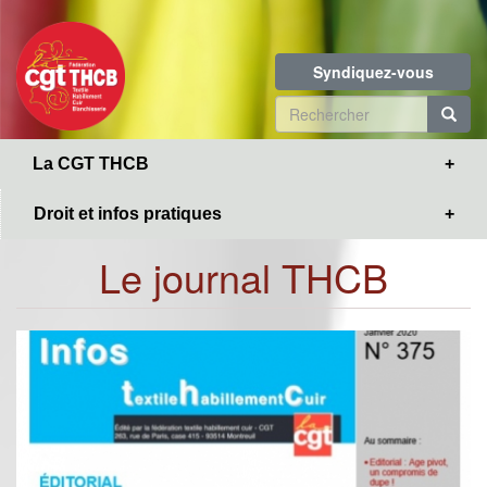
Toggle
Aller
navigation
au
contenu
Syndiquez-vous
principal
Formulaire
de
R
La CGT THCB
recherche
Droit et infos pratiques
Le journal THCB