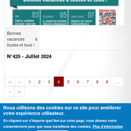
Bonnes
vacances à
toutes et tous !
N°425 - Juillet 2024
‹‹
‹
1
2
3
4
5
6
7
8
9
…
›
››
Nous utilisons des cookies sur ce site pour améliorer
votre expérience utilisateur.
En cliquant sur n'importe quel lien sur cette page, vous donnez votre
Ⓒ CGT Fédération THCB - Tous les droits réservés -
Mentions légales
consentement pour que nous installions des cookies.
Plus d'information