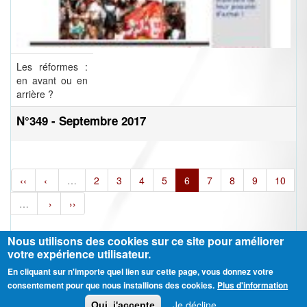
Les réformes :
en avant ou en
arrière ?
N°349 - Septembre 2017
‹‹
‹
…
2
3
4
5
6
7
8
9
10
…
›
››
Nous utilisons des cookies sur ce site pour améliorer
votre expérience utilisateur.
En cliquant sur n'importe quel lien sur cette page, vous donnez votre
Ⓒ CGT Fédération THCB - Tous les droits réservés -
Mentions légales
consentement pour que nous installions des cookies.
Plus d'information
Contactez-nous
Je décline
Oui, j'accepte