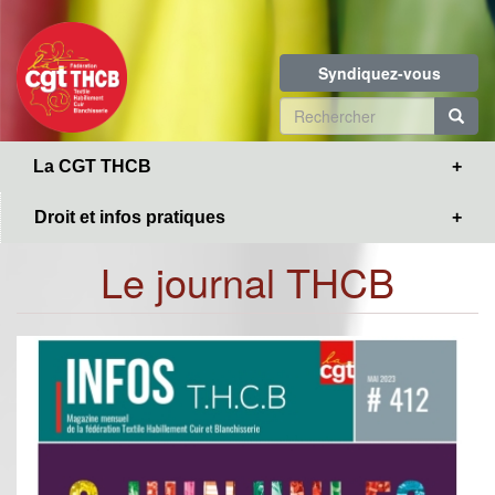
Toggle
Aller
navigation
au
contenu
Syndiquez-vous
principal
Formulaire
de
R
La CGT THCB
recherche
Droit et infos pratiques
Le journal THCB