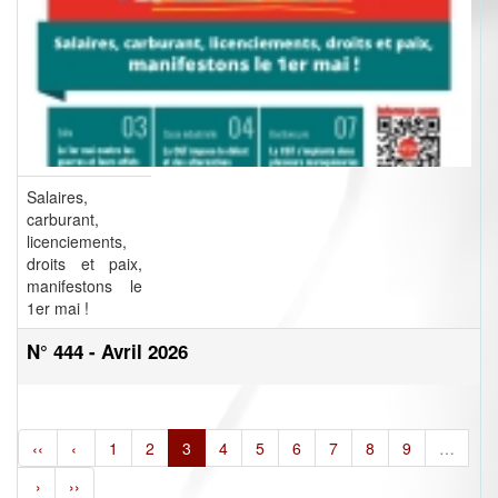
Salaires,
carburant,
licenciements,
droits et paix,
manifestons le
1er mai !
N° 444 - Avril 2026
‹‹
‹
1
2
3
4
5
6
7
8
9
…
›
››