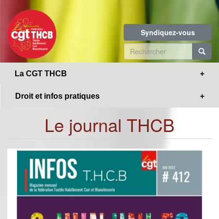
Toggle
Aller
navigation
au
contenu
Syndiquez-vous
principal
Formulaire
de
R
La CGT THCB
recherche
Droit et infos pratiques
Le journal THCB