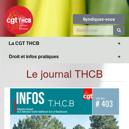
Toggle
Aller
navigation
au
contenu
Syndiquez-vous
principal
Formulaire
de
R
La CGT THCB
recherche
Droit et infos pratiques
Le journal THCB