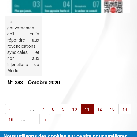
Le
gouvernement
doit enfin
répondre aux
revendications
syndicales et
non aux
injonctions du
Medef
N° 383 - Octobre 2020
‹‹
‹
…
7
8
9
10
11
12
13
14
15
…
›
››
Nous utilisons des cookies sur ce site pour améliorer