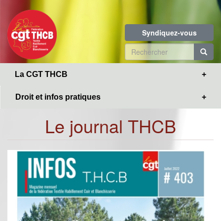
Toggle
Aller
navigation
au
contenu
Syndiquez-vous
principal
Formulaire
de
R
La CGT THCB
recherche
Droit et infos pratiques
Le journal THCB