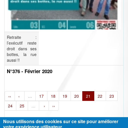
Retraite :
l’exécutif reste
droit dans ses
bottes, la rue
aussi !!
N°376 - Février 2020
‹‹
‹
…
17
18
19
20
21
22
23
24
25
…
›
››
Nous utilisons des cookies sur ce site pour améliorer
votre expérience utilisateur.