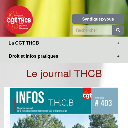
Toggle
Aller
navigation
au
contenu
Syndiquez-vous
principal
Formulaire
de
R
La CGT THCB
recherche
Droit et infos pratiques
Le journal THCB